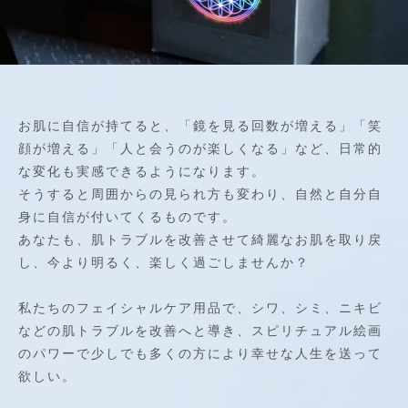
お肌に自信が持てると、「鏡を見る回数が増える」「笑
顔が増える」「人と会うのが楽しくなる」など、日常的
な変化も実感できるようになります。
そうすると周囲からの見られ方も変わり、自然と自分自
身に自信が付いてくるものです。
あなたも、肌トラブルを改善させて綺麗なお肌を取り戻
し、今より明るく、楽しく過ごしませんか？
私たちのフェイシャルケア用品で、シワ、シミ、ニキビ
などの肌トラブルを改善へと導き、スピリチュアル絵画
のパワーで少しでも多くの方により幸せな人生を送って
欲しい。