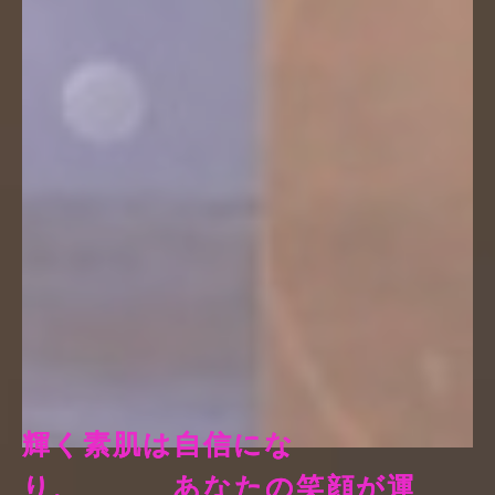
輝
く
素
肌
は
自
信
に
な
り
、
あ
な
た
の
笑
顔
が
運