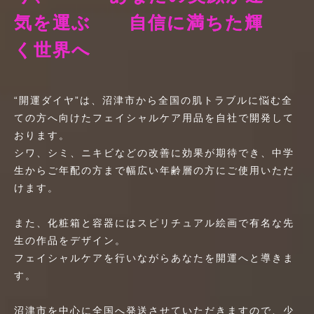
気
を
運
ぶ
自
信
に
満
ち
た
輝
く
世
界
へ
“開運ダイヤ”は、沼津市から全国の肌トラブルに悩む全
ての方へ向けたフェイシャルケア用品を自社で開発して
おります。
シワ、シミ、ニキビなどの改善に効果が期待でき、中学
生からご年配の方まで幅広い年齢層の方にご使用いただ
けます。
また、化粧箱と容器にはスピリチュアル絵画で有名な先
生の作品をデザイン。
フェイシャルケアを行いながらあなたを開運へと導きま
す。
沼津市を中心に全国へ発送させていただきますので、少